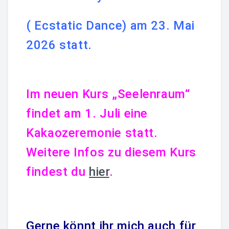
ECSTATIC DANCE
( Ecstatic Dance) am 23. Mai
2026 statt.
1:1 BEGLEITUNG
KUNST
Kunstwerke Für Geschäftsräume
Im neuen Kurs „Seelenraum“
findet am 1. Juli eine
Einzigartige Geschenke
Kakaozeremonie statt.
Seelenkraftbilder
Weitere Infos zu diesem Kurs
Beratung Für Individuelle Raumgestaltung
findest du
hier
.
Galerie
AKTUELLES
Gerne könnt ihr mich auch für
YOKUMA