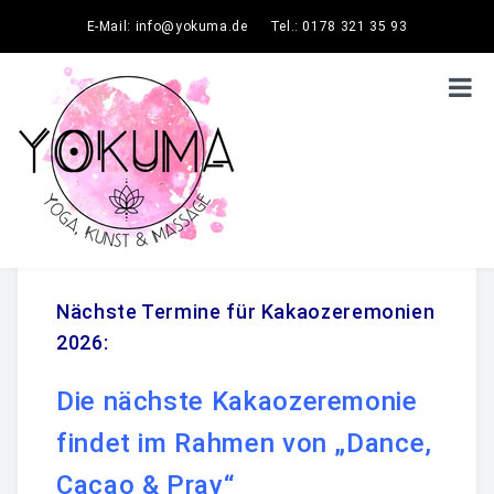
E-Mail: info@yokuma.de
Tel.: 0178 321 35 93
Kakaozeremonien
YOGA & SCHÖNHEIT
Nächste Termine für Kakaozeremonien
Yogakurse
2026:
Special Yoga Events
Die nächste Kakaozeremonie
findet im Rahmen von „Dance,
Körperrituale
Cacao & Pray“
KAKAOZEREMONIEN